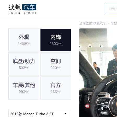
当前位置:
搜狐汽车
＞
车型
外观
内饰
1408张
2303张
底盘/动力
空间
502张
220张
车展/其他
官方
293张
135张
2016款 Macan Turbo 3.6T