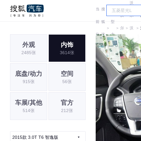
沃
当
搜
车
沃
尔
前
狐
型
＞
＞
尔
＞
沃
＞
位
汽
大
沃
(进
外观
内饰
置:
车
全
2485张
3614张
口)
底盘/动力
空间
915张
56张
车展/其他
官方
514张
212张
2015款 3.0T T6 智逸版