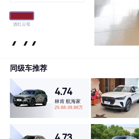
酒红云母
4.44
同级车推荐
·外观表现较为优秀，优于55%同级车
·内饰表现较为优秀，优于64%同级车
·空间表现一般，低于92%同级车
4.74
林肯 航海家
25.88-39.88万
4.73