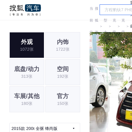
当
搜
车
雷
雷
前
狐
型
克
克
＞
＞
＞
＞
位
汽
大
萨
萨
外观
内饰
置:
车
全
斯
斯
1072张
1722张
底盘/动力
空间
313张
192张
车展/其他
官方
180张
150张
2015款 200t 全驱 锋尚版