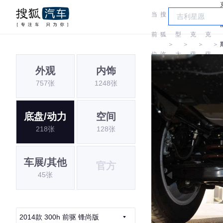
当
搜
车
雷
雷
前
狐
型
克
克
＞
＞
＞
＞
位
汽
大
萨
萨
外观
内饰
置:
车
全
斯
斯
757张
1248张
底盘/动力
空间
218张
128张
车展/其他
官方
45张
2014款 300h 前驱 锋尚版