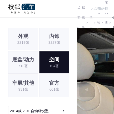
东
当
搜
车
雪
风
前
狐
型
＞
＞
铁
＞
雪
＞
位
汽
大
龙
铁
外观
内饰
置:
车
全
2219张
3227张
龙
底盘/动力
空间
715张
104张
车展/其他
官方
931张
601张
2014款 2.0L 自动尊悦型