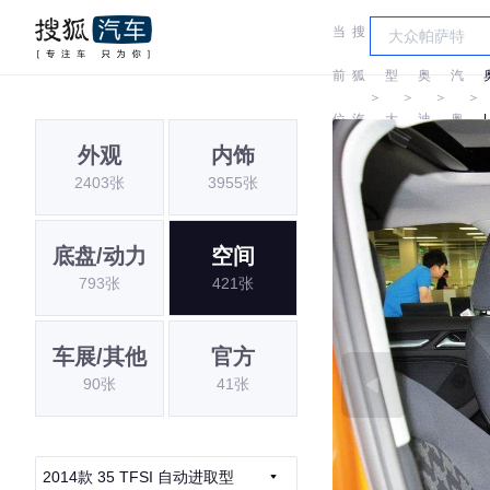
当
搜
车
一
前
狐
型
奥
汽
＞
＞
＞
＞
位
汽
大
迪
奥
外观
内饰
置:
车
全
迪
2403张
3955张
底盘/动力
空间
793张
421张
车展/其他
官方
90张
41张
2014款 35 TFSI 自动进取型