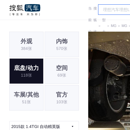
当
搜
车
前
狐
型
＞
＞
MG
＞
MG
位
汽
大
外观
内饰
置:
车
全
384张
570张
底盘/动力
空间
118张
69张
车展/其他
官方
51张
103张
2015款 1.4TGI 自动精英版