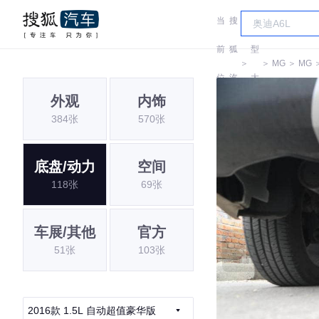
当
搜
车
前
狐
型
＞
＞
MG
＞
MG
位
汽
大
外观
内饰
置:
车
全
384张
570张
底盘/动力
空间
118张
69张
车展/其他
官方
51张
103张
2016款 1.5L 自动超值豪华版