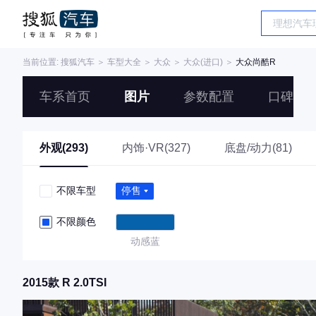
当前位置:
搜狐汽车
＞
车型大全
＞
大众
＞
大众(进口)
＞
大众尚酷R
车系首页
图片
参数配置
口碑
外观(293)
内饰·VR(327)
底盘/动力(81)
不限车型
停售
不限颜色
动感蓝
2015款 R 2.0TSI