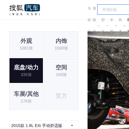
当
搜
车
东
前
狐
型
本
风
＞
＞
＞
＞
位
汽
大
田
本
外观
内饰
置:
车
全
田
1081张
1500张
底盘/动力
空间
335张
193张
车展/其他
官方
176张
2015款 1.8L EXi 手动舒适版