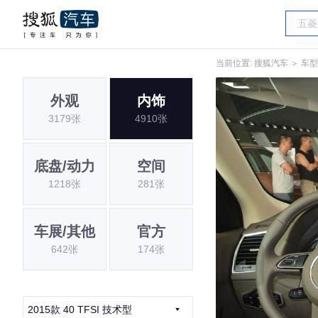
当前位置:
搜狐汽车
＞
车型
外观
内饰
3179张
4910张
底盘/动力
空间
1218张
281张
车展/其他
官方
642张
174张
2015款 40 TFSI 技术型