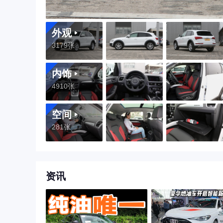
外观
3179张
内饰
4910张
空间
281张
资讯