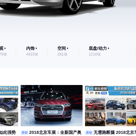
观
内饰
空间
底盘/动力
79张
4910张
281张
1218张
未如此强势
2018北京车展：全新国产奥
无需跑断腿 2018北
原创
原创