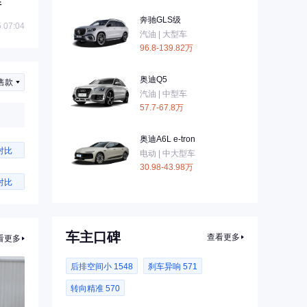
行
奔驰GLS级
 07:04
汽油 | 大型车
96.8-139.82万
奥迪Q5
售款
汽油 | 中型车
57.7-67.8万
奥迪A6L e-tron
对比
电动 | 中大型车
30.98-43.98万
对比
车主口碑
查看更多
看更多
后排空间小 1548
刹车异响 571
转向精准 570