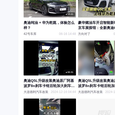
13:21
奥迪纯油 + 华为乾崑，体验怎么
豪华燃油车开启智能新
样？
京车展探馆：全新奥迪Q
上线华为乾崑智驾
42号车库
06-16 14:48
方向对了
0
00:31
奥迪Q5L升级改装奥迪原厂阿基
奥迪Q5L升级改装奥迪
波罗8n刹车卡钳后轮加大刹车盘
波罗8n刹车卡钳后轮
提升
提升刹车性能
大连德利汽车改装
2024-12-16 04:44
大连德利汽车改装
2024-1