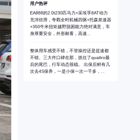
用户热评
EA888的2.0t230匹马力+采埃孚8AT动力
充沛丝滑，夸戳全时机械四驱+托森差速器
+350牛米扭矩越野脱困能力绝对满意，车
身厚重安全，外形耐看，高速...
整体用车感受不错，不管操控还是提速都
不错。三大件口碑在那，抓住了quattro最
后的尾巴，行车动态很稳。 出保后鲜有几
次去4S保养，一是小保一次一千多，...