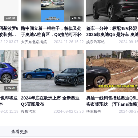
00:32
00:06
阿基波罗6
路中间立着一根柱子，貌似又处
鉴车一分钟：标配48V轻混
改装刹车
于奥迪A柱盲区，Q5撞的可不轻
2025款奥迪Q5 是好车 奥迪 奥迪
Q5
2-12 03:07
大齐东北话搞笑配音
2024-11-26 15:22
娱乐汽车站
2024-09-16
02:24
5也即将迎
2024年底在欧洲上市 全新奥迪
奥迪一线销售描述奥迪Q5
本
Q5官图发布
实市场现状 （车Fans改编
9-10 11:19
搜狐汽车
2024-09-02 02:36
快车报告
2024-08-27
查看更多