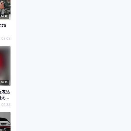
14:42
70
 08:02
00:13
改装品
钳无损
 02:38