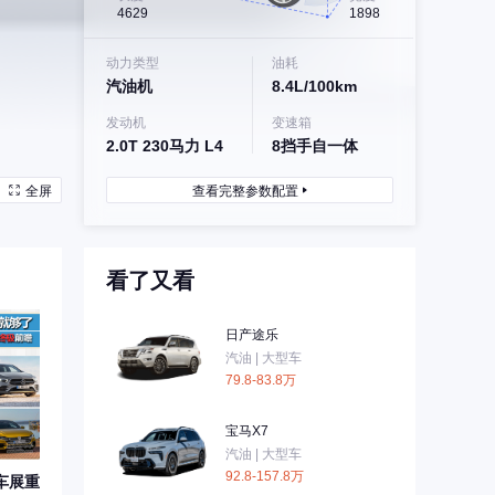
4629
1898
动力类型
油耗
汽油机
8.4L/100km
发动机
变速箱
2.0T 230马力 L4
8挡手自一体
全屏
查看完整参数配置
看了又看
日产途乐
汽油 | 大型车
79.8-83.8万
宝马X7
汽油 | 大型车
92.8-157.8万
京车展重