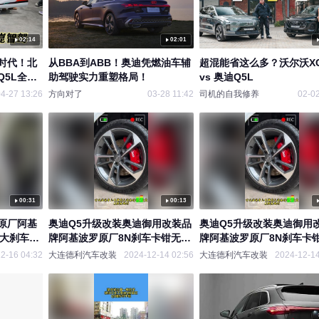
02:14
02:01
时代！北
从BBA到ABB！奥迪凭燃油车辅
超混能省这么多？沃尔沃XC
5L全系
助驾驶实力重塑格局！
vs 奥迪Q5L
4-27 13:26
方向对了
03-28 11:42
司机的自我修养
02-02
00:31
00:13
原厂阿基
奥迪Q5升级改装奥迪御用改装品
奥迪Q5升级改装奥迪御用
加大刹车盘
牌阿基波罗原厂8N刹车卡钳无损
牌阿基波罗原厂8N刹车卡
安装
安装提升刹车性能
2-16 04:32
大连德利汽车改装
2024-12-14 02:56
大连德利汽车改装
2024-12-14