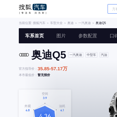
当前位置:
搜狐汽车
＞
车型大全
＞
奥迪
＞
一汽奥迪
＞
奥迪Q5
车系首页
图片
参数配置
口
奥迪Q5
一汽奥迪
中型车
汽油
35.85-57.17万
官方指导价：
本市最低价：
暂无报价