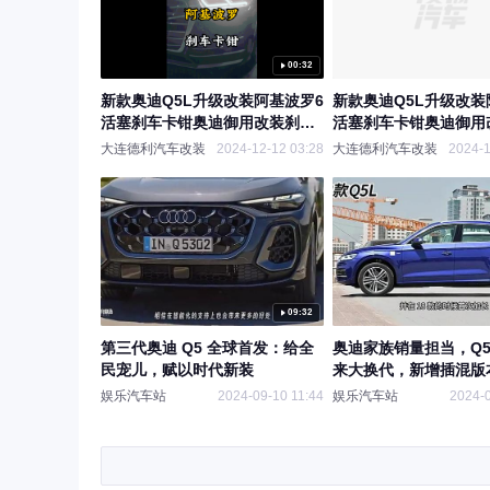
00:32
新款奥迪Q5L升级改装阿基波罗6
新款奥迪Q5L升级改装
活塞刹车卡钳奥迪御用改装刹车
活塞刹车卡钳奥迪御用
无损
无损安装提升刹车性能
大连德利汽车改装
2024-12-12 03:28
大连德利汽车改装
2024-1
09:32
第三代奥迪 Q5 全球首发：给全
奥迪家族销量担当，Q
民宠儿，赋以时代新装
来大换代，新增插混版
娱乐汽车站
2024-09-10 11:44
娱乐汽车站
2024-0