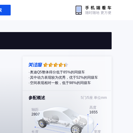
索
奥迪Q5整体得分低于85%的同级车
其中动力表现较为优秀，优于52%的同级车
空间表现相对一般，低于98%的同级车
参配概述
5门/5座
单位mm
高度
轴距
1655
2807
长度
宽度