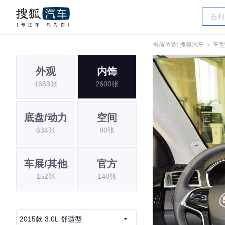
当前位置:
搜狐汽车
＞
车型
外观
内饰
1663张
2600张
底盘/动力
空间
634张
80张
车展/其他
官方
152张
140张
2015款 3.0L 舒适型