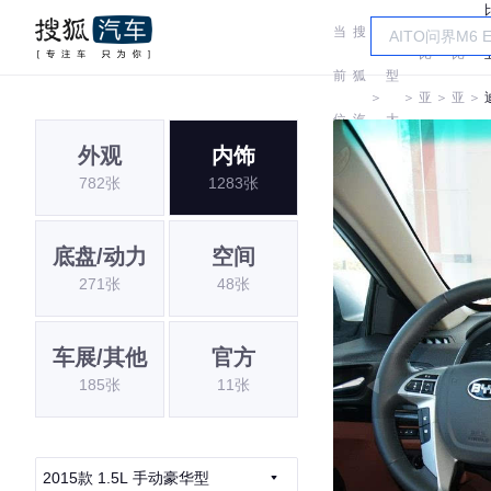
当
搜
车
比
比
前
狐
型
＞
＞
亚
＞
亚
＞
位
汽
大
迪
迪
外观
内饰
置:
车
全
782张
1283张
底盘/动力
空间
271张
48张
车展/其他
官方
185张
11张
2015款 1.5L 手动豪华型