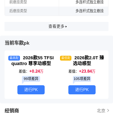
前悬挂类型
多连杆式独立悬挂
后悬挂类型
多连杆式独立悬挂
查看更多
当前车款pk
2026款55 TFSI
2026款2.0T 臻
最高配
最低配
quattro 尊享动感型
选动感型
+0.24
+23.84
差值：
万
差值：
万
99项差异
105项差异
进行PK
进行PK
经销商
北京