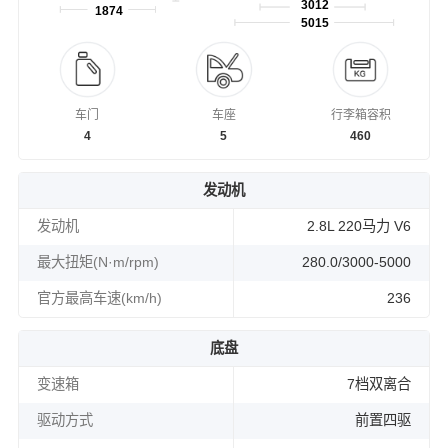
3012
1874
5015
车门
车座
行李箱容积
4
5
460
发动机
发动机
2.8L 220马力 V6
最大扭矩(N·m/rpm)
280.0/3000-5000
官方最高车速(km/h)
236
底盘
变速箱
7档双离合
驱动方式
前置四驱