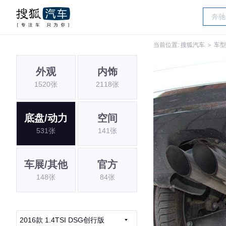
当前位置:
搜狐汽车
＞
车型
外观
内饰
1520张
2118张
底盘/动力
空间
531张
141张
车展/其他
官方
148张
84张
2016款 1.4TSI DSG创行版