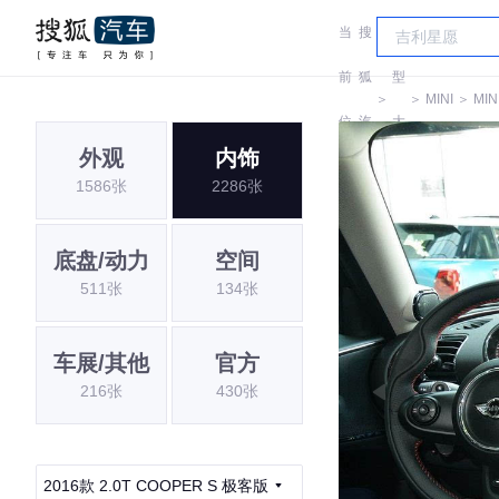
当
搜
车
前
狐
型
＞
＞
MINI
＞
MIN
位
汽
大
外观
内饰
置:
车
全
1586张
2286张
底盘/动力
空间
511张
134张
车展/其他
官方
216张
430张
2016款 2.0T COOPER S 极客版