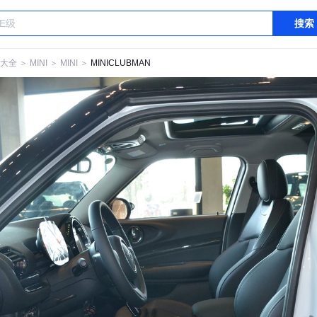
搜索
大全
＞
MINI
＞
MINI
＞
MINICLUBMAN