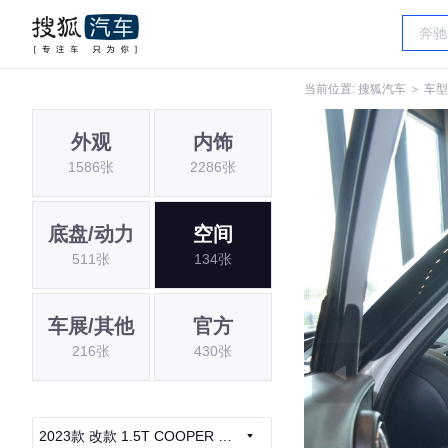
当前位置:
搜狐汽车
＞
车型
外观
内饰
1586张
2286张
底盘/动力
空间
511张
134张
车展/其他
官方
216张
430张
2023款 改款 1.5T COOPER 经