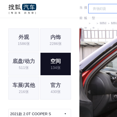
当
搜
车
前
狐
型
＞
＞
MINI
＞
MIN
位
汽
大
外观
内饰
置:
车
全
1586张
2286张
底盘/动力
空间
511张
134张
车展/其他
官方
216张
430张
2021款 2.0T COOPER S