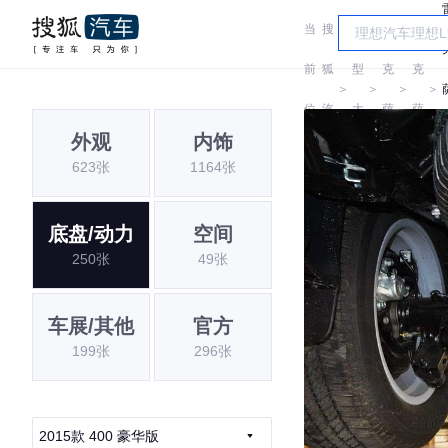
当
搜
车
雷
雷
前
狐
型
克
克
＞
＞
＞
＞
位
汽
大
萨
萨
外观
内饰
置:
车
全
斯
斯
623张
1164张
底盘/动力
空间
250张
49张
车展/其他
官方
199张
296张
2015款 400 豪华版