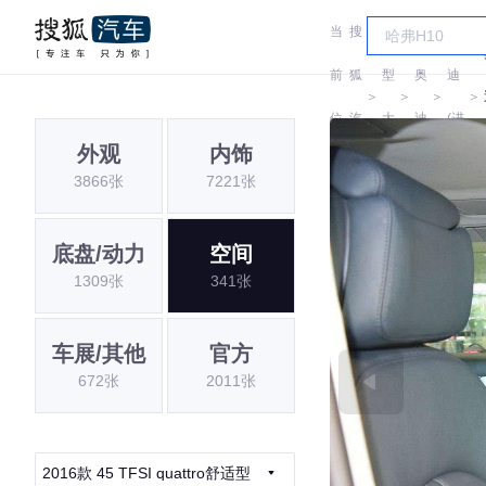
当
搜
车
奥
前
狐
型
奥
迪
＞
＞
＞
＞
位
汽
大
迪
(进
外观
内饰
置:
车
全
口)
3866张
7221张
底盘/动力
空间
1309张
341张
车展/其他
官方
672张
2011张
2016款 45 TFSI quattro舒适型