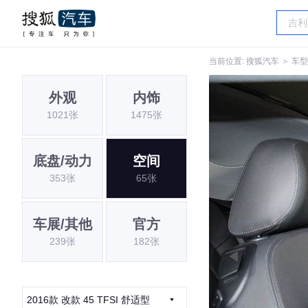
当前位置:
搜狐汽车
＞
车型
外观
内饰
1021张
1475张
底盘/动力
空间
353张
65张
车展/其他
官方
239张
182张
2016款 改款 45 TFSI 舒适型