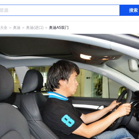
搜索
大全
＞
奥迪
＞
奥迪(进口)
＞
奥迪A5双门