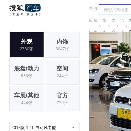
当
搜
车
上
前
狐
型
大
汽
＞
＞
＞
＞
位
汽
大
众
大
外观
内饰
置:
车
全
众
2780张
3647张
底盘/动力
空间
983张
244张
车展/其他
官方
444张
770张
2016款 1.4L 自动风尚型