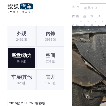
当
搜
车
广
前
狐
型
本
汽
＞
＞
＞
＞
位
汽
大
田
本
外观
内饰
置:
车
全
田
2461张
3956张
底盘/动力
空间
849张
201张
车展/其他
官方
328张
1375张
2016款 2.4L CVT智睿版