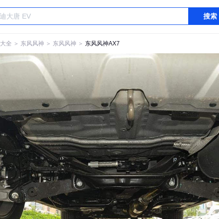
搜索
大全
＞
东风风神
＞
东风风神
＞
东风风神AX7