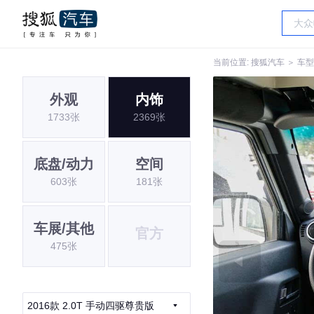
当前位置:
搜狐汽车
＞
车型
外观
内饰
1733张
2369张
底盘/动力
空间
603张
181张
车展/其他
官方
475张
2016款 2.0T 手动四驱尊贵版