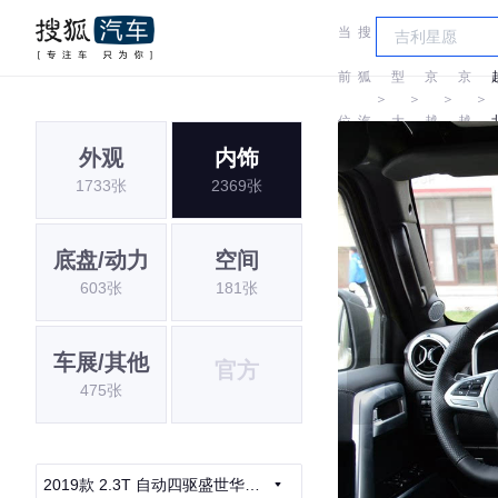
当
搜
车
北
北
前
狐
型
京
京
＞
＞
＞
＞
位
汽
大
越
越
外观
内饰
置:
车
全
野
野
1733张
2369张
底盘/动力
空间
603张
181张
车展/其他
官方
475张
2019款 2.3T 自动四驱盛世华章