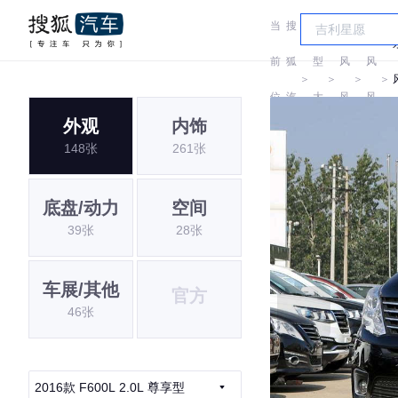
当
搜
车
东
东
前
狐
型
风
风
＞
＞
＞
＞
位
汽
大
风
风
外观
内饰
置:
车
全
行
行
148张
261张
底盘/动力
空间
39张
28张
车展/其他
官方
46张
2016款 F600L 2.0L 尊享型