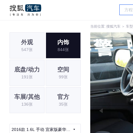
当前位置:
搜狐汽车
＞
车型
外观
内饰
547张
844张
底盘/动力
空间
191张
99张
车展/其他
官方
136张
35张
2016款 1.6L 手动 宜家版豪华智