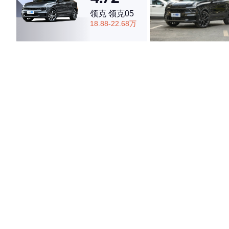
领克 领克05
18.88-22.68万