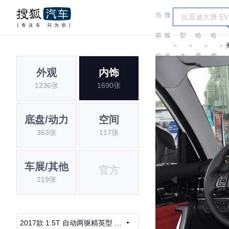
当
搜
车
前
狐
型
哈
哈
＞
＞
＞
＞
位
汽
大
弗
弗
外观
内饰
置:
车
全
1236张
1690张
底盘/动力
空间
363张
117张
车展/其他
官方
219张
2017款 1.5T 自动两驱精英型 蓝