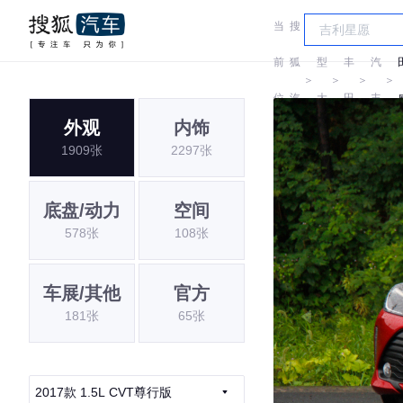
当
搜
车
一
前
狐
型
丰
汽
＞
＞
＞
＞
位
汽
大
田
丰
外观
内饰
置:
车
全
田
1909张
2297张
底盘/动力
空间
578张
108张
车展/其他
官方
181张
65张
2017款 1.5L CVT尊行版