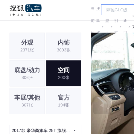
当
搜
车
汽
前
狐
型
别
通
＞
＞
＞
＞
位
汽
大
克
用
外观
内饰
置:
车
全
别
2371张
3693张
克
底盘/动力
空间
806张
200张
车展/其他
官方
367张
194张
2017款 豪华商旅车 28T 旗舰型