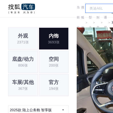
当
搜
车
汽
前
狐
型
别
通
＞
＞
＞
＞
位
汽
大
克
用
外观
内饰
置:
车
全
别
2371张
3693张
克
底盘/动力
空间
806张
200张
车展/其他
官方
367张
194张
2025款 陆上公务舱 智享版