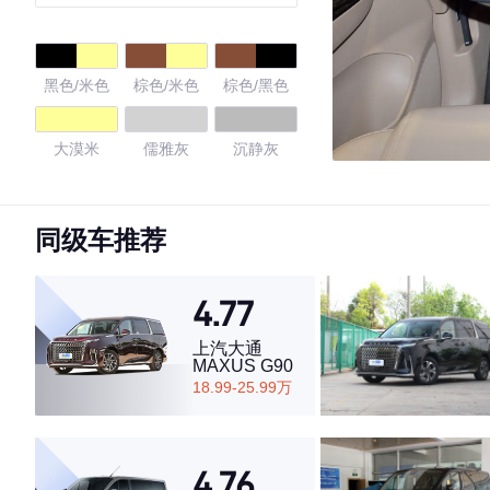
黑色/米色
棕色/米色
棕色/黑色
大漠米
儒雅灰
沉静灰
谦和米
同级车推荐
4.63
4.77
上汽大通
MAXUS G90
·外观表现一般，低于65%同级车
18.99-25.99万
·内饰表现一般，低于67%同级车
·空间表现较为优秀，优于65%同级车
4.76