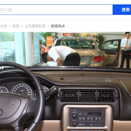
搜索
大全
＞
别克
＞
上汽通用别克
＞
别克GL8