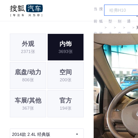
当
搜
车
汽
前
狐
型
别
通
＞
＞
＞
＞
位
汽
大
克
用
外观
内饰
置:
车
全
别
2371张
3693张
克
底盘/动力
空间
806张
200张
车展/其他
官方
367张
194张
2014款 2.4L 经典版