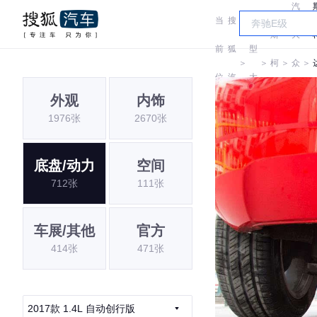
汽
当
搜
车
斯
大
前
狐
型
＞
＞
柯
＞
众
＞
位
汽
大
达
斯
外观
内饰
置:
车
全
1976张
2670张
柯
达
底盘/动力
空间
712张
111张
车展/其他
官方
414张
471张
2017款 1.4L 自动创行版