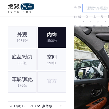
当
搜
车
东
前
狐
型
本
风
＞
＞
＞
＞
位
汽
大
田
本
外观
内饰
置:
车
全
田
1081张
1500张
底盘/动力
空间
335张
193张
车展/其他
官方
176张
2017款 1.8L VTi CVT豪华版