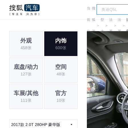
当
搜
车
尔
尔
前
狐
型
法
法
＞
＞
＞
＞
位
汽
大
罗
罗
外观
内饰
置:
车
全
密
密
G
458张
600张
欧
欧
底盘/动力
空间
127张
48张
车展/其他
官方
111张
10张
2017款 2.0T 280HP 豪华版