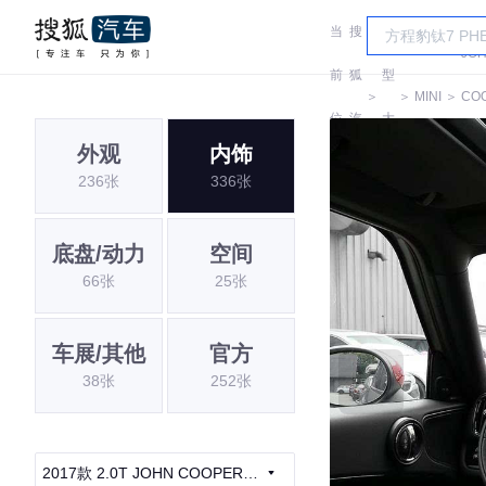
当
搜
车
JO
前
狐
型
＞
＞
MINI
＞
CO
位
汽
大
WO
外观
内饰
置:
车
全
236张
336张
底盘/动力
空间
66张
25张
车展/其他
官方
38张
252张
2017款 2.0T JOHN COOPER