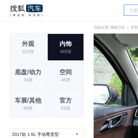
当前位置:
搜狐汽车
＞
车型
外观
内饰
312张
468张
底盘/动力
空间
74张
46张
车展/其他
官方
89张
63张
2017款 1.6L 手动尊贵型