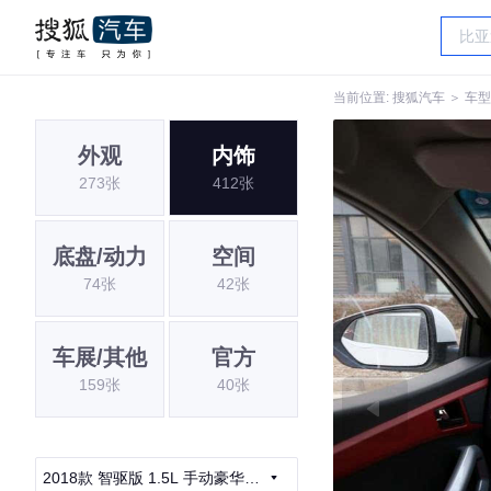
当前位置:
搜狐汽车
＞
车型
外观
内饰
273张
412张
底盘/动力
空间
74张
42张
车展/其他
官方
159张
40张
2018款 智驱版 1.5L 手动豪华智