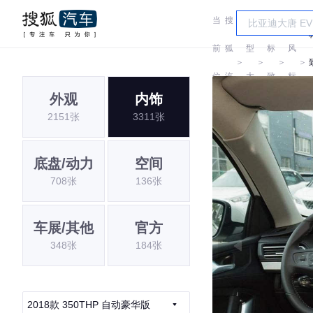
当
搜
车
东
前
狐
型
标
风
＞
＞
＞
＞
位
汽
大
致
标
外观
内饰
置:
车
全
致
2151张
3311张
底盘/动力
空间
708张
136张
车展/其他
官方
348张
184张
2018款 350THP 自动豪华版