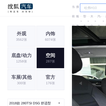
当
搜
车
一
前
狐
型
大
汽-
＞
＞
＞
＞
位
汽
大
众
大
外观
内饰
置:
车
全
众
3562张
6074张
底盘/动力
空间
1258张
287张
车展/其他
官方
300张
176张
2018款 280TSI DSG 舒适型