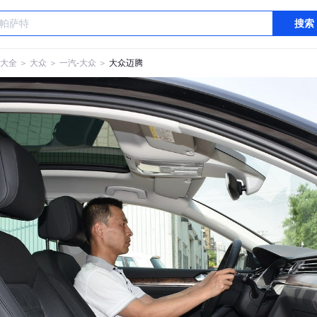
搜索
大全
＞
大众
＞
一汽-大众
＞
大众迈腾