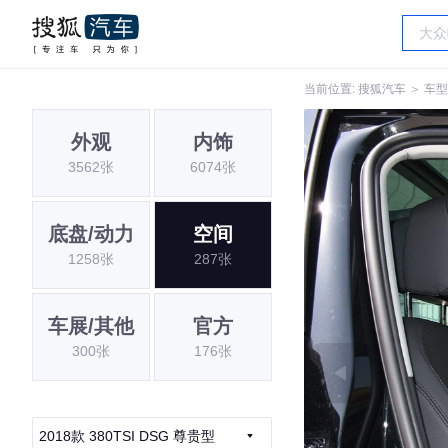
当前位置:
搜狐汽车
＞
车型
外观
内饰
3562张
6074张
底盘/动力
空间
1258张
287张
车展/其他
官方
300张
176张
2018款 380TSI DSG 尊贵型