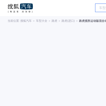
当前位置:
搜狐汽车
＞
车型大全
＞
路虎
＞
路虎(进口)
＞
路虎揽胜运动版混合