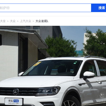
搜索
大全
＞
大众
＞
上汽大众
＞
大众途观L