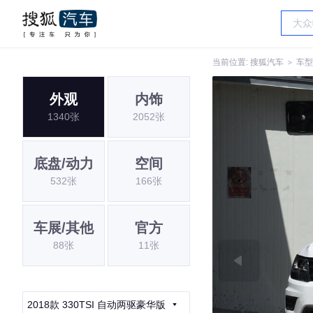
当前位置:
搜狐汽车
＞
车型
外观
内饰
1340张
2052张
底盘/动力
空间
532张
166张
车展/其他
官方
88张
11张
2018款 330TSI 自动两驱豪华版