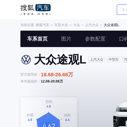
当前位置:
搜狐汽车
＞
车型大全
＞
大众
＞
上汽大众
＞
大众途观L
车系首页
图片
参数配置
口
大众途观L
上汽大众
中型车
18.68-26.68万
官方指导价：
本市最低价：
12.08-20.08万