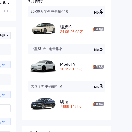
6月排行
.99
4
 11:18
20-30万车型中销量排名
No.
理想i6
24.98-26.98万
售款
5
中型SUV中销量排名
No.
Model Y
对比
26.35-31.35万
3
大众车型中销量排名
No.
对比
朗逸
7.999-14.59万
对比