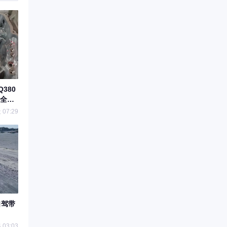
380
全解
07:29
自驾带
 03:03