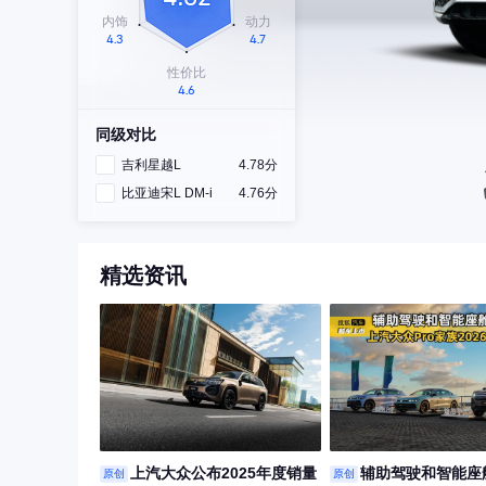
同级对比
吉利星越L
4.78分
比亚迪宋L DM-i
4.76分
精选资讯
上汽大众公布2025年度销量
辅助驾驶和智能座
原创
原创