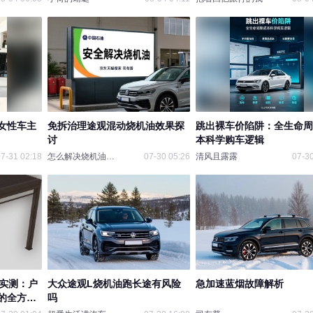
女性车主
免拆治理途观混动烧机油效果探
跳出裸车价陷阱：全生命周
讨
本科学购车逻辑
7-31 02:18
怎么解决烧机油问题
07-30 05:26
清风且露露
07-30
亭实测：户
大众途观L烧机油跑长途有风险
急加速蓝烟故障解析
的全方位
吗