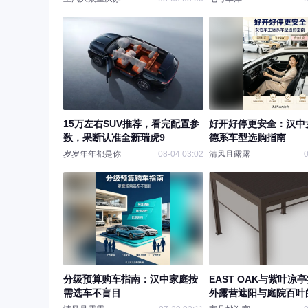
15万左右SUV推荐，看完配置参
好开好停更安全：汉中
数，果断认准全新瑞虎9
德系车型选购指南
岁岁年年都是你
08-04 03:02
清风且露露
0
分级预算购车指南：汉中家庭按
EAST OAK与紫叶凉
需选车不盲目
外露营遮阳与庭院百叶
体验对比