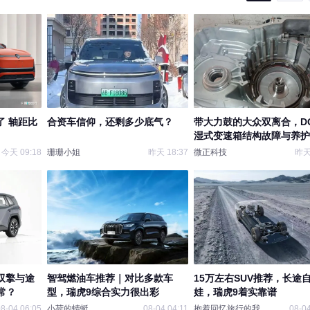
来了 轴距比
合资车信仰，还剩多少底气？
带大力鼓的大众双离合，DQ
湿式变速箱结构故障与养护
析
今天 09:18
珊珊小姐
昨天 18:37
微正科技
昨天 
放双擎与途
智驾燃油车推荐｜对比多款车
15万左右SUV推荐，长途
常？
型，瑞虎9综合实力很出彩
娃，瑞虎9着实靠谱
8-04 06:05
小荷的蜻蜓
08-04 04:11
抱着回忆旅行的我
08-04