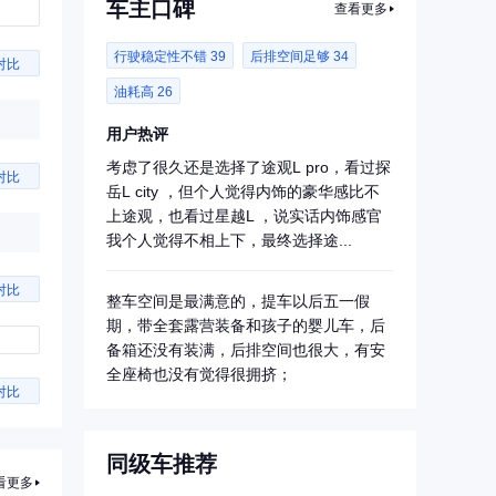
车主口碑
查看更多
行驶稳定性不错 39
后排空间足够 34
对比
油耗高 26
用户热评
考虑了很久还是选择了途观L pro，看过探
对比
岳L city ，但个人觉得内饰的豪华感比不
上途观，也看过星越L ，说实话内饰感官
我个人觉得不相上下，最终选择途...
对比
整车空间是最满意的，提车以后五一假
期，带全套露营装备和孩子的婴儿车，后
备箱还没有装满，后排空间也很大，有安
全座椅也没有觉得很拥挤；
对比
同级车推荐
看更多