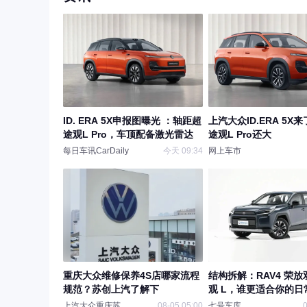
ID. ERA 5X申报图曝光 ：轴距超
上汽大众ID.ERA 5X
途观L Pro，车顶配备激光雷达
途观L Pro还大
每日车讯CarDaily
今天 09:34
网上车市
重庆大众维修保养4S店哪家流程
结构拆解：RAV4 荣
规范？苏创上汽了解下
观 L，谁更适合你的日
上汽大众重庆苏创申众
08-05 05:00
七号车库
0