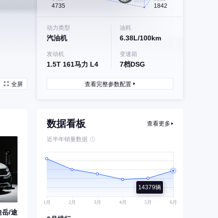
4735
1842
动力类型
油耗
汽油机
6.38L/100km
发动机
变速箱
1.5T 161马力 L4
7档DSG
全屏
查看完整参数配置
数据看板
查看更多
近半年销量数据
14379辆
途岳/途