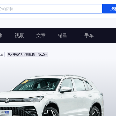
搜
碑
视频
文章
销量
二手车
No.5
汽油
6月中型SUV销量榜