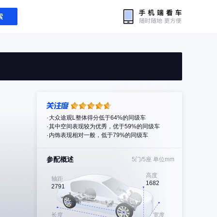
索
大众途观L整体得分低于64%的同级车
其中空间表现较为优秀，优于59%的同级车
内饰表现相对一般，低于79%的同级车
参配概述
5门/5座
单位mm
高度
轴距
1682
2791
长度
宽度