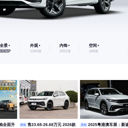
全景
外观
内饰
空间
1340张
2052张
166张
舱全面升
售23.68-26.68万元 2026款
2025粤港澳车展：新
原创
原创