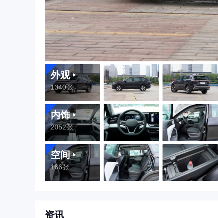
外观
1340张
内饰
2052张
空间
166张
资讯