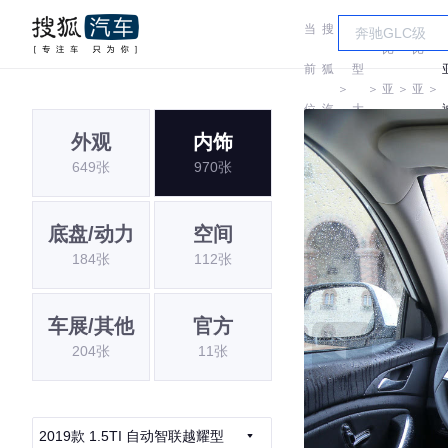
当
搜
车
比
比
前
狐
型
＞
＞
亚
＞
亚
＞
位
汽
大
迪
迪
外观
内饰
置:
车
全
649张
970张
底盘/动力
空间
184张
112张
车展/其他
官方
204张
11张
2019款 1.5TI 自动智联越耀型