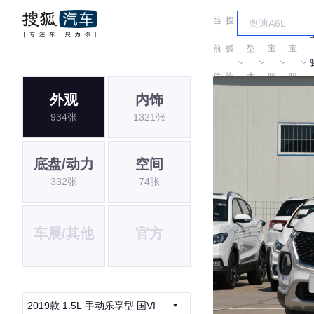
当
搜
车
前
狐
型
宝
宝
＞
＞
＞
＞
位
汽
大
骏
骏
外观
内饰
置:
车
全
934张
1321张
底盘/动力
空间
332张
74张
车展/其他
官方
2019款 1.5L 手动乐享型 国VI